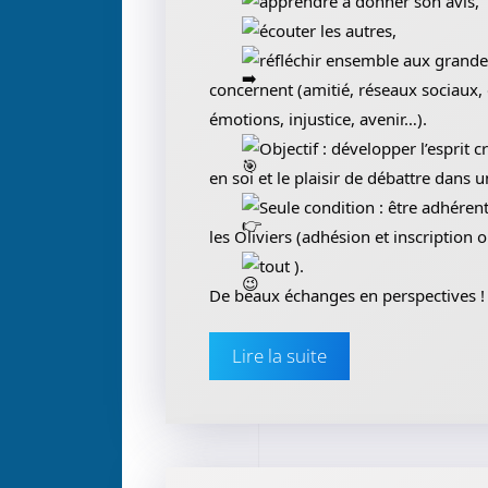
apprendre à donner son avis,
écouter les autres,
réfléchir ensemble aux grande
concernent (amitié, réseaux sociaux, 
émotions, injustice, avenir…).
Objectif : développer l’esprit c
en soi et le plaisir de débattre dans u
Seule condition : être adhérent
les Oliviers (adhésion et inscription ob
tout
).
De beaux échanges en perspectives !
Lire la suite