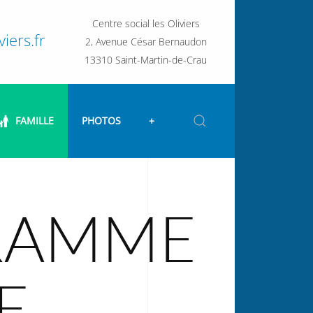
Centre social les Oliviers
iers.fr
2, Avenue César Bernaudon
13310 Saint-Martin-de-Crau
FAMILLE
PHOTOS
+
GRAMME
E