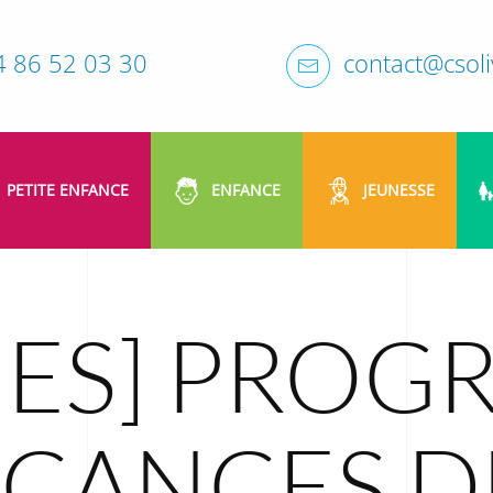
4 86 52 03 30
contact@csoliv
PETITE ENFANCE
ENFANCE
JEUNESSE
NES] PRO
ACANCES D